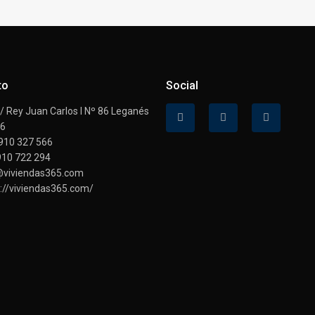
to
Social
 Rey Juan Carlos I Nº 86 Leganés
16
910 327 566
910 722 294
@viviendas365.com
://viviendas365.com/