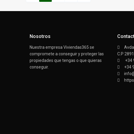
Nosotros
Contac
Nuestra empresa Viviendas365 se
Avda/
compromete a conseguir y proteger las
C.P 289
propiedades que tengas o que quieras
+34 
conseguir.
+34 
info
https