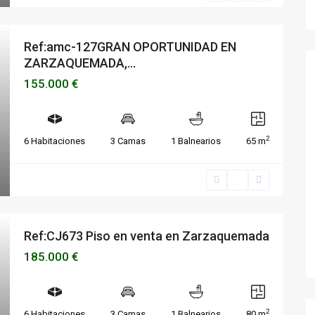
Ref:amc-127GRAN OPORTUNIDAD EN
ZARZAQUEMADA,...
155.000 €
2
6 Habitaciones
3 Camas
1 Balnearios
65 m
Ref:CJ673 Piso en venta en Zarzaquemada
185.000 €
2
6 Habitaciones
3 Camas
1 Balnearios
80 m