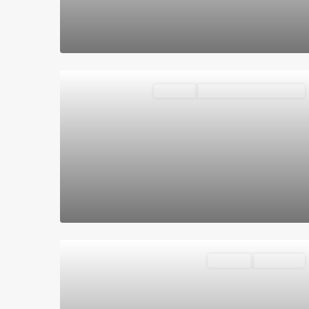
Locales
VENDIDOS O ALQUILADOS
Destacado
Vivienda
Reservado