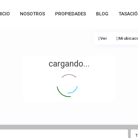
NICIO
NOSOTROS
PROPIEDADES
BLOG
TASACI
Ver
Mi ubicac
cargando...
T