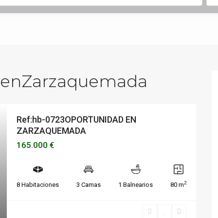
s enZarzaquemada
Ref:hb-0723OPORTUNIDAD EN
ZARZAQUEMADA
165.000 €
2
8 Habitaciones
3 Camas
1 Balnearios
80 m