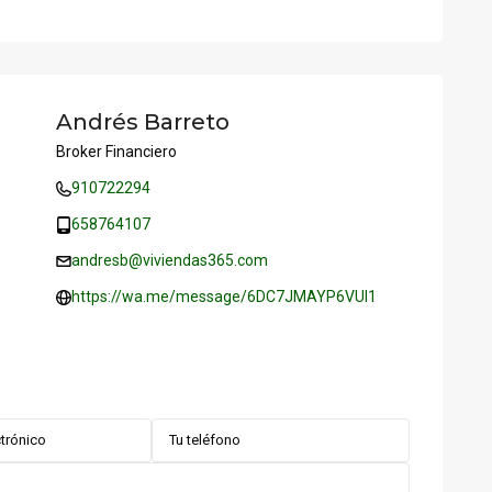
Andrés Barreto
Broker Financiero
910722294
658764107
andresb@viviendas365.com
https://wa.me/message/6DC7JMAYP6VUI1