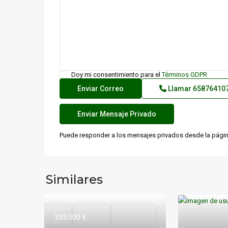
Doy mi consentimiento para el
Términos GDPR
Llamar
65876410
Puede responder a los mensajes privados desde la página
Similares
Vivienda
Destacado
Reservado
VENDIDOS O
Destacado
335.000 €
ALQUILADOS