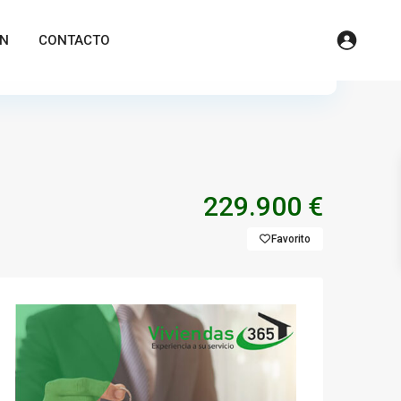
ÓN
CONTACTO
2
años
86 m
229.900 €
Favorito