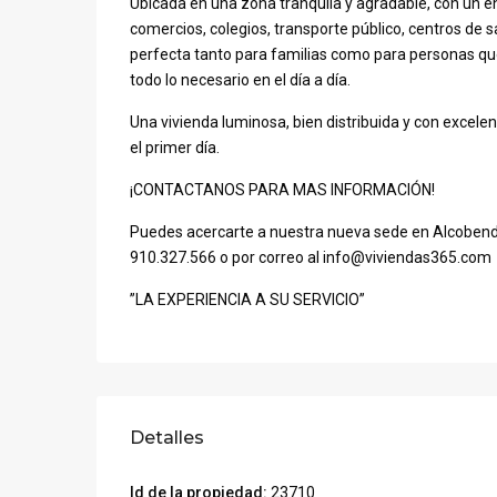
Ubicada en una zona tranquila y agradable, con un en
comercios, colegios, transporte público, centros de
perfecta tanto para familias como para personas que
todo lo necesario en el día a día.
Una vivienda luminosa, bien distribuida y con excelent
el primer día.
¡CONTACTANOS PARA MAS INFORMACIÓN!
Puedes acercarte a nuestra nueva sede en Alcobendas
910.327.566 o por correo al info@viviendas365.com
”LA EXPERIENCIA A SU SERVICIO”
Detalles
Id de la propiedad:
23710