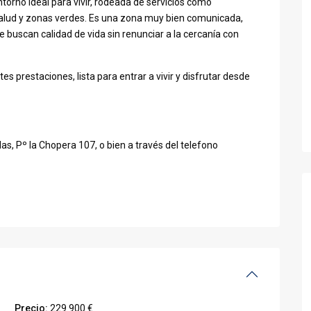
torno ideal para vivir, rodeada de servicios como
 salud y zonas verdes. Es una zona muy bien comunicada,
 buscan calidad de vida sin renunciar a la cercanía con
es prestaciones, lista para entrar a vivir y disfrutar desde
, Pº la Chopera 107, o bien a través del telefono
Precio:
229.900 €