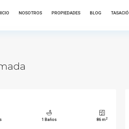
NICIO
NOSOTROS
PROPIEDADES
BLOG
TASACI
3 Dormitorios
1 B
emada
2
s
1 Baños
86 m