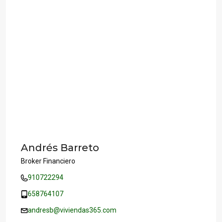
Andrés Barreto
Broker Financiero
910722294
658764107
andresb@viviendas365.com