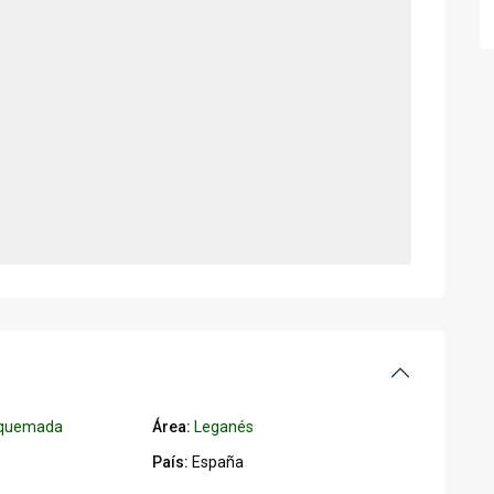
quemada
Área:
Leganés
País:
España