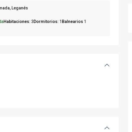
mada, Leganés
da
Habitaciones:
3
Dormitorios:
1
Balnearios
1