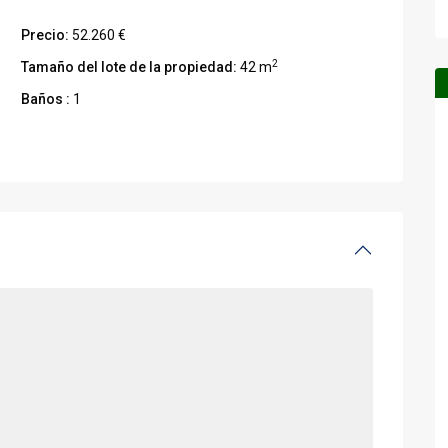
Precio:
52.260 €
2
Tamaño del lote de la propiedad:
42 m
Baños :
1