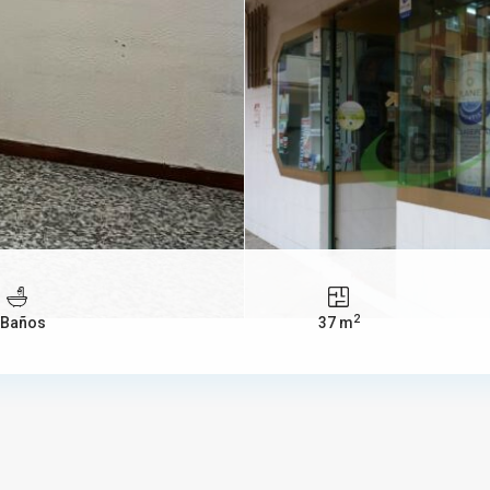
2
 Baños
37 m