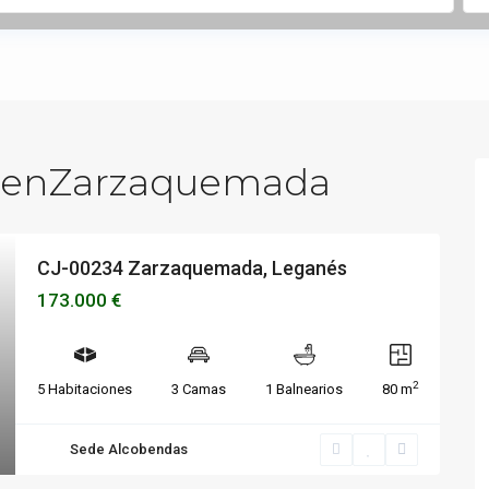
s enZarzaquemada
CJ-00234 Zarzaquemada, Leganés
173.000 €
2
5 Habitaciones
3 Camas
1 Balnearios
80 m
Sede Alcobendas