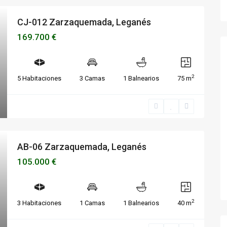
CJ-012 Zarzaquemada, Leganés
169.700 €
2
5 Habitaciones
3 Camas
1 Balnearios
75 m
AB-06 Zarzaquemada, Leganés
105.000 €
2
3 Habitaciones
1 Camas
1 Balnearios
40 m