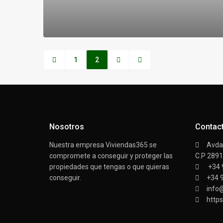
1
2
Nosotros
Contac
Nuestra empresa Viviendas365 se
Avda/
compromete a conseguir y proteger las
C.P 289
propiedades que tengas o que quieras
+34 
conseguir.
+34 
info
https