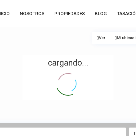
NICIO
NOSOTROS
PROPIEDADES
BLOG
TASACI
Ver
Mi ubicac
cargando...
T