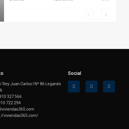
to
Social
 Rey Juan Carlos I Nº 86 Leganés
16
910 327 566
910 722 294
@viviendas365.com
://viviendas365.com/