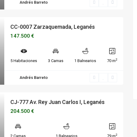
Andrés Barreto
CC-0007 Zarzaquemada, Leganés
147.500 €
2
5 Habitaciones
3 Camas
1 Balnearios
70 m
Andrés Barreto
CJ-777 Av. Rey Juan Carlos I, Leganés
204.500 €
2
2 Camas
1 Balnearios
79 m