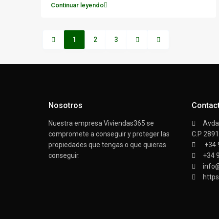
Continuar leyendo
1
2
3
Nosotros
Contac
Nuestra empresa Viviendas365 se
Avda/
compromete a conseguir y proteger las
C.P 289
propiedades que tengas o que quieras
+34 
conseguir.
+34 
info
https