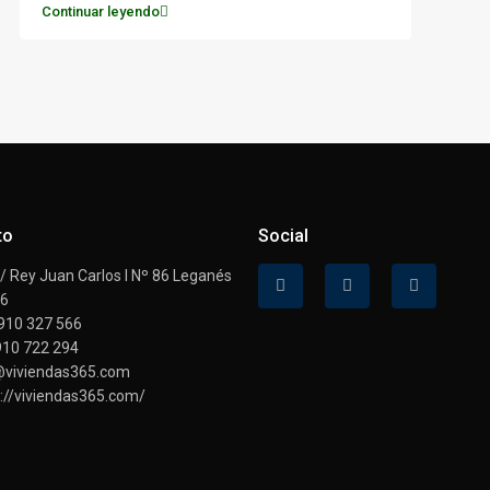
Continuar leyendo
to
Social
 Rey Juan Carlos I Nº 86 Leganés
16
910 327 566
910 722 294
@viviendas365.com
://viviendas365.com/