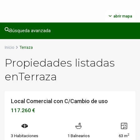
abrir mapa
Búsqueda avanzada
Inicio
Terraza
Propiedades listadas
enTerraza
Local Comercial con C/Cambio de uso
Locales
Disponible
VENTA
117.260 €
2
3 Habitaciones
1 Balnearios
63 m