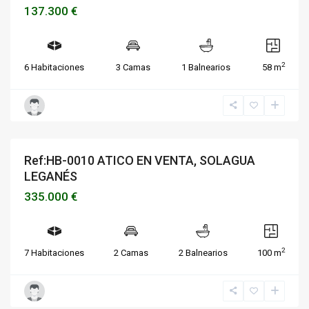
137.300 €
2
6 Habitaciones
3 Camas
1 Balnearios
58 m
Ref:HB-0010 ATICO EN VENTA, SOLAGUA
Destacado
Vivienda
Reservado
VENDIDOS O ALQUILADOS
LEGANÉS
335.000 €
2
7 Habitaciones
2 Camas
2 Balnearios
100 m