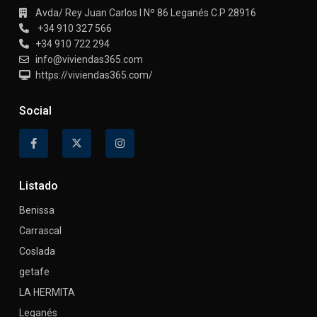
Avda/ Rey Juan Carlos I Nº 86 Leganés C.P 28916
+34 910 327 566
+34 910 722 294
info@viviendas365.com
https://viviendas365.com/
Social
Listado
Benissa
Carrascal
Coslada
getafe
LA HERMITA
Leganés