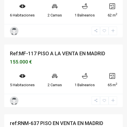
2
6 Habitaciones
2 Camas
1 Balnearios
62 m
Ref:MF-117 PISO A LA VENTA EN MADRID
Destacado
Vivienda
VENDIDOS O ALQUILADOS
155.000 €
2
5 Habitaciones
2 Camas
1 Balnearios
65 m
ref:RNM-637 PISO EN VENTA EN MADRID
Destacado
Vivienda
Disponible