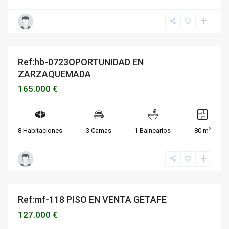
Ref:hb-0723OPORTUNIDAD EN
Destacado
Vivienda
VENDIDOS O ALQUILADOS
ZARZAQUEMADA
165.000 €
2
8 Habitaciones
3 Camas
1 Balnearios
80 m
Ref:mf-118 PISO EN VENTA GETAFE
Vivienda
VENDIDOS O ALQUILADOS
127.000 €