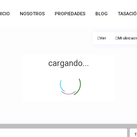
NICIO
NOSOTROS
PROPIEDADES
BLOG
TASACI
Ver
Mi ubicac
cargando...
T