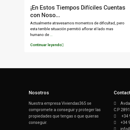
¡En Estos Tiempos Difíciles Cuentas
con Noso...
Actualmente atravesamos momentos de dificultad, pero
esta terrible situación permitió aflorar el lado mas
humano de
...
Continuar leyendo
Nosotros
Contac
Nuestra empresa Viviendas365 se
Avda/
compromete a conseguir y proteger las
C.P 289
propiedades que tengas o que quieras
+34 
conseguir.
+34 
info