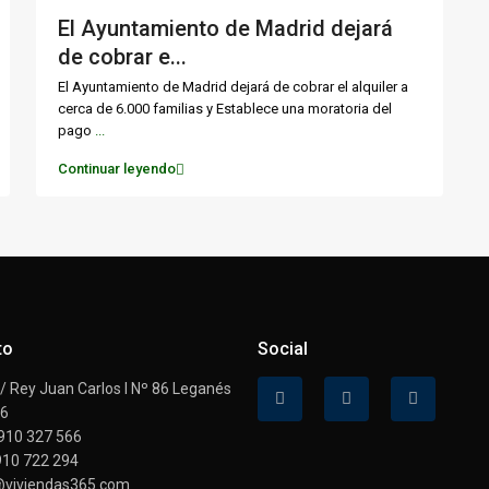
El Ayuntamiento de Madrid dejará
de cobrar e...
El Ayuntamiento de Madrid dejará de cobrar el alquiler a
cerca de 6.000 familias y Establece una moratoria del
pago
...
Continuar leyendo
to
Social
 Rey Juan Carlos I Nº 86 Leganés
16
910 327 566
910 722 294
@viviendas365.com