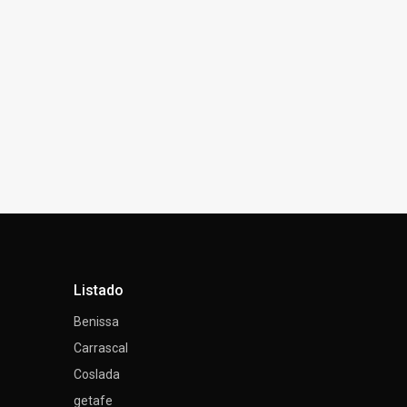
Listado
Benissa
Carrascal
Coslada
getafe