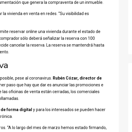
documentación que genera la compraventa de un inmueble.
r la vivienda en venta en redes. “Su visibilidad es
ite reservar online una vivienda durante el estado de
le comprador sólo deberá señalizar la reserva con 100
ecide cancelar la reserva. La reserva se mantendrá hasta
ento.
va
posible, pese al coronavirus.
Rubén Cózar, director de
imer paso que hay que dar es anunciar las promociones e
las oficinas de venta están cerradas, los comerciales
ollamadas.
 de forma digital
y para los interesados se pueden hacer
trónica.
stros. “A lo largo del mes de marzo hemos estado firmando,