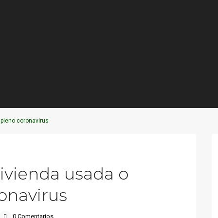
pleno coronavirus
Next
ivienda usada o
onavirus
0 Comentarios