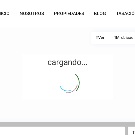
NICIO
NOSOTROS
PROPIEDADES
BLOG
TASACI
Ver
Mi ubicac
cargando...
T