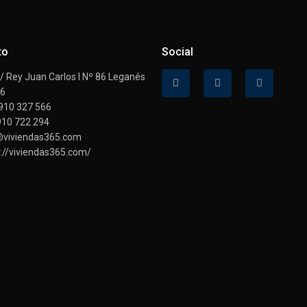
to
Social
 Rey Juan Carlos I Nº 86 Leganés
16
910 327 566
910 722 294
@viviendas365.com
://viviendas365.com/