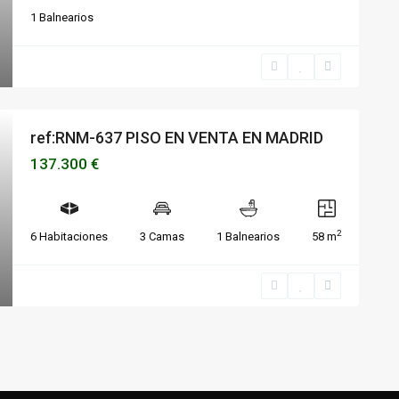
1 Balnearios
ref:RNM-637 PISO EN VENTA EN MADRID
137.300 €
2
6 Habitaciones
3 Camas
1 Balnearios
58 m