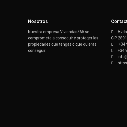
Nosotros
Contac
Nuestra empresa Viviendas365 se
Avda/
compromete a conseguir y proteger las
C.P 289
propiedades que tengas o que quieras
+34 
conseguir.
+34 
info
https