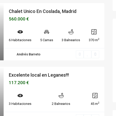
Chalet Unico En Coslada, Madrid
560.000 €
2
6 Habitaciones
5 Camas
3 Balnearios
370 m
Andrés Barreto
Excelente local en Leganes!!!
117.200 €
2
3 Habitaciones
2 Balnearios
45 m