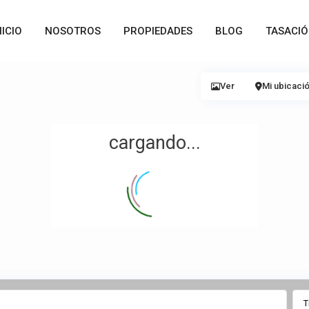
NICIO
NOSOTROS
PROPIEDADES
BLOG
TASACI
Ver
Mi ubicaci
cargando...
T