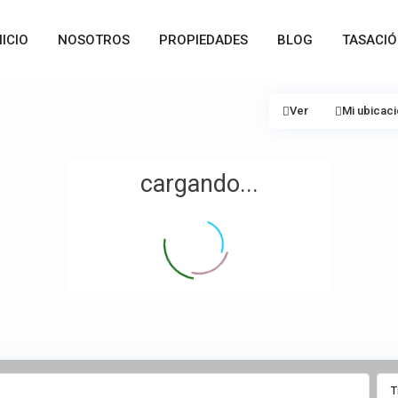
NICIO
NOSOTROS
PROPIEDADES
BLOG
TASACI
Ver
Mi ubicac
cargando...
T