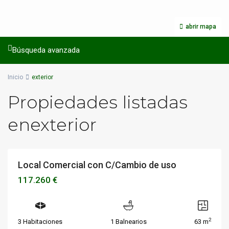
abrir mapa
Búsqueda avanzada
Inicio
exterior
Propiedades listadas
enexterior
Local Comercial con C/Cambio de uso
Locales
Disponible
VENTA
117.260 €
2
3 Habitaciones
1 Balnearios
63 m