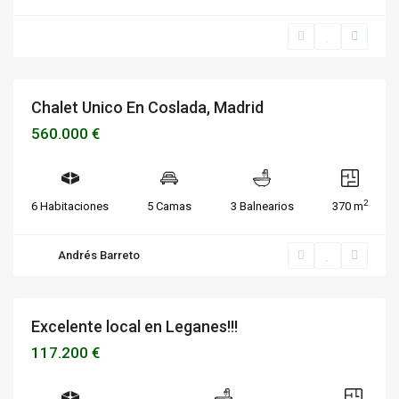
Chalet Unico En Coslada, Madrid
Chalet
Disponible
560.000 €
2
6 Habitaciones
5 Camas
3 Balnearios
370 m
Andrés Barreto
Excelente local en Leganes!!!
Locales
Disponible
117.200 €