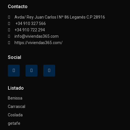
Contacto
Avda/ Rey Juan Carlos I Nº 86 Leganés C.P 28916
+34 910 327 566
+34 910 722 294
info@viviendas365.com
https://viviendas365.com/
Social
Listado
Benissa
Carrascal
Coslada
getafe