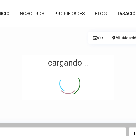
NICIO
NOSOTROS
PROPIEDADES
BLOG
TASACI
Ver
Mi ubicaci
cargando...
T