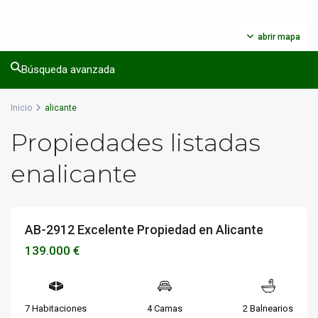
abrir mapa
Búsqueda avanzada
Inicio
alicante
Propiedades listadas
enalicante
AB-2912 Excelente Propiedad en Alicante
Destacado
Vivienda
Disponible
139.000 €
7 Habitaciones
4 Camas
2 Balnearios