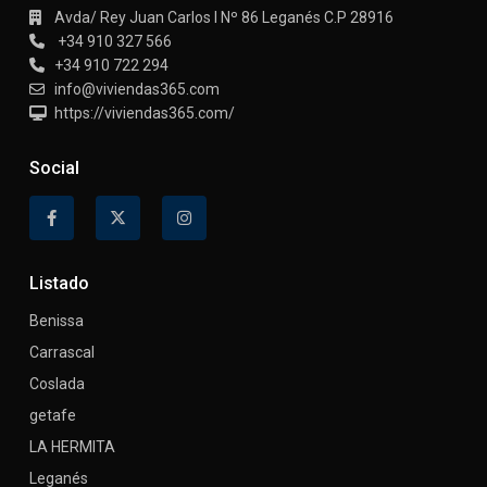
Avda/ Rey Juan Carlos I Nº 86 Leganés C.P 28916
+34 910 327 566
+34 910 722 294
info@viviendas365.com
https://viviendas365.com/
Social
Listado
Benissa
Carrascal
Coslada
getafe
LA HERMITA
Leganés