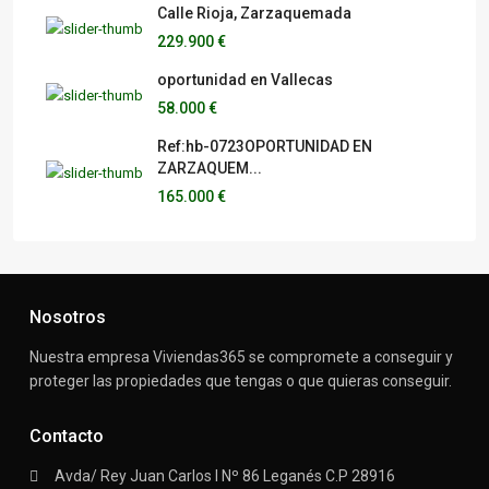
Calle Rioja, Zarzaquemada
229.900 €
oportunidad en Vallecas
58.000 €
Ref:hb-0723OPORTUNIDAD EN
ZARZAQUEM...
165.000 €
Nosotros
Nuestra empresa Viviendas365 se compromete a conseguir y
proteger las propiedades que tengas o que quieras conseguir.
Contacto
Avda/ Rey Juan Carlos I Nº 86 Leganés C.P 28916