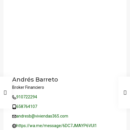
Andrés Barreto
Broker Financiero
910722294
658764107
andresb@viviendas365.com
https://wa.me/message/6DC7JMAYP6VUI1