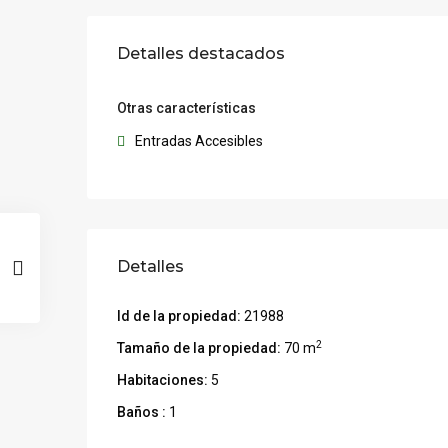
Detalles destacados
Otras características
Entradas Accesibles
Detalles
Id de la propiedad:
21988
2
Tamaño de la propiedad:
70 m
Habitaciones:
5
Baños :
1