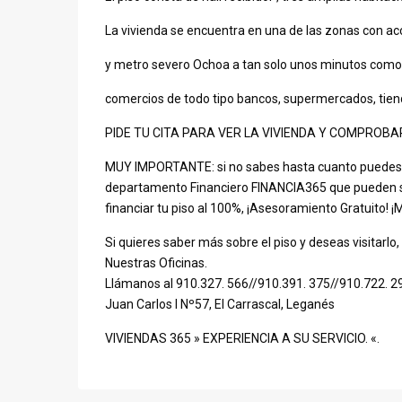
La vivienda se encuentra en una de las zonas con ac
y metro severo Ochoa a tan solo unos minutos como 
comercios de todo tipo bancos, supermercados, tiend
PIDE TU CITA PARA VER LA VIVIENDA Y COMPROB
MUY IMPORTANTE: si no sabes hasta cuanto puedes 
departamento Financiero FINANCIA365 que pueden s
financiar tu piso al 100%, ¡Asesoramiento Gratuito!
Si quieres saber más sobre el piso y deseas visitarl
Nuestras Oficinas.
Llámanos al 910.327. 566//910.391. 375//910.722. 29
Juan Carlos I Nº57, El Carrascal, Leganés
VIVIENDAS 365 » EXPERIENCIA A SU SERVICIO. «.