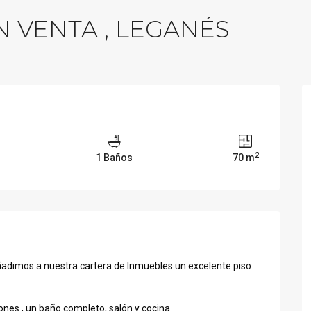
N VENTA , LEGANÉS
2
1 Baños
70 m
adimos a nuestra cartera de Inmuebles un excelente piso
ciones , un baño completo, salón y cocina.