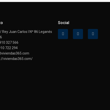
to
Social
 Rey Juan Carlos I Nº 86 Leganés
16
910 327 566
910 722 294
@viviendas365.com
://viviendas365.com/