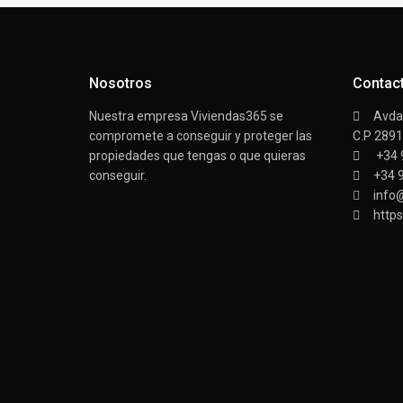
Nosotros
Contac
Nuestra empresa Viviendas365 se
Avda/
compromete a conseguir y proteger las
C.P 289
propiedades que tengas o que quieras
+34 
conseguir.
+34 
info
https