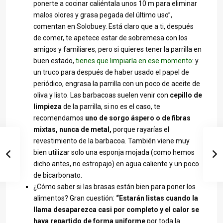
ponerte a cocinar caliéntala unos 10 m para eliminar
malos olores y grasa pegada del último uso”,
comentan en Solobuey. Está claro que a ti, después
de comer, te apetece estar de sobremesa con los
amigos y familiares, pero si quieres tener la parrilla en
buen estado,
tienes que limpiarla en ese momento
: y
un truco para después de haber usado el papel de
periódico, engrasa la parrilla con un poco de aceite de
oliva y listo. Las barbacoas suelen venir con
cepillo de
limpieza
de la parrilla, si no es el caso, te
recomendamos
uno de sorgo áspero o de fibras
mixtas, nunca de metal
,
porque rayarías el
revestimiento de la barbacoa. También viene muy
bien utilizar solo una esponja mojada (como hemos
dicho antes, no estropajo) en agua caliente y un poco
de bicarbonato.
¿Cómo saber si las brasas están bien para poner los
alimentos? Gran cuestión:
“Estarán listas cuando la
llama desaparezca casi por completo y el calor se
haya repartido de forma uniforme
por toda la