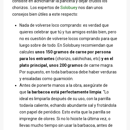
consiste en achicharrar la panceta y dejar crudos los
chorizos.. Los expertos de
Solobuey
nos dan unos
consejos bien útiles a este respecto:
Nada de volverse loco comprando: es verdad que
quieres celebrar que tú y tus amigos estáis bien, pero
no es cuestión de volverse locos comprando para que
luego sobre de todo. En Solobuey recomiendan que
calcules
unos 150 gramos de carne por persona
para los entrantes
(chorizo, salchichas, etc)
y en el
plato principal, unos 200 gramos
de carne magra.
Por supuesto, en toda barbacoa debe haber verduras
y ensaladas como guarnición.
Antes de ponerte manos a la obra, asegúrate de
que
la barbacoa está perfectamente limpia
: “Lo
ideal es limpiarla después de su uso, con la parrilla
todavía caliente, echando abundante sal y frotándola
con papel de periódico. Esto evita que la parrilla se
impregne de olores. Si no lo hiciste la última vez, o
llevas mucho tiempo sin usar la barbacoa, antes de