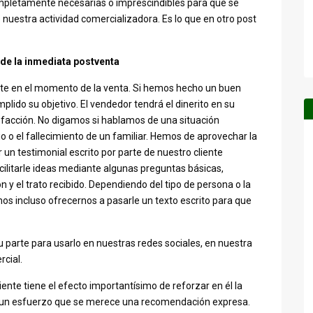
mpletamente necesarias o imprescindibles para que se
uestra actividad comercializadora. Es lo que en otro post
 de la inmediata postventa
te en el momento de la venta. Si hemos hecho un buen
plido su objetivo. El vendedor tendrá el dinerito en su
facción. No digamos si hablamos de una situación
 o el fallecimiento de un familiar. Hemos de aprovechar la
n testimonial escrito por parte de nuestro cliente
cilitarle ideas mediante algunas preguntas básicas,
n y el trato recibido. Dependiendo del tipo de persona o la
s incluso ofrecernos a pasarle un texto escrito para que
arte para usarlo en nuestras redes sociales, en nuestra
cial.
iente tiene el efecto importantísimo de reforzar en él la
, un esfuerzo que se merece una recomendación expresa.