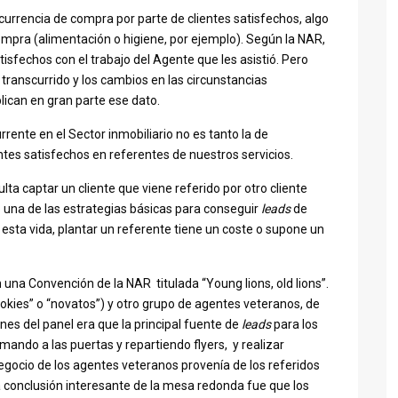
ecurrencia de compra por parte de clientes satisfechos, algo
compra (alimentación o higiene, por ejemplo). Según la NAR,
isfechos con el trabajo del Agente que les asistió. Pero
transcurrido y los cambios en las circunstancias
lican en gran parte ese dato.
rrente en el Sector inmobiliario no es tanto la de
ntes satisfechos en referentes de nuestros servicios.
lta captar un cliente que viene referido por otro cliente
to una de las estrategias básicas para conseguir
leads
de
 esta vida, plantar un referente tiene un coste o supone un
 una Convención de la NAR titulada “Young lions, old lions”.
okies” o “novatos”) y otro grupo de agentes veteranos, de
ones del panel era que la principal fuente de
leads
para los
amando a las puertas y repartiendo flyers, y realizar
negocio de los agentes veteranos provenía de los referidos
ra conclusión interesante de la mesa redonda fue que los