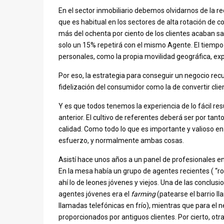
En el sector inmobiliario debemos olvidarnos de la r
que es habitual en los sectores de alta rotación de 
más del ochenta por ciento de los clientes acaban sat
solo un 15% repetirá con el mismo Agente. El tiempo 
personales, como la propia movilidad geográfica, exp
Por eso, la estrategia para conseguir un negocio recu
fidelización del consumidor como la de convertir clie
Y es que todos tenemos la experiencia de lo fácil resu
anterior. El cultivo de referentes deberá ser por tan
calidad. Como todo lo que es importante y valioso en
esfuerzo, y normalmente ambas cosas.
Asistí hace unos años a un panel de profesionales en
En la mesa había un grupo de agentes recientes ( “ro
ahí lo de leones jóvenes y viejos. Una de las conclusi
agentes jóvenes era el
farming
(patearse el barrio ll
llamadas telefónicas en frío), mientras que para el 
proporcionados por antiguos clientes. Por cierto, ot