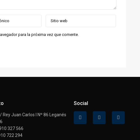
navegador para la próxima vez que comente.
to
Social
 Rey Juan Carlos I Nº 86 Leganés
16
910 327 566
910 722 294