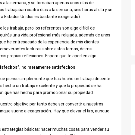
ías a la semana, y se tomaban apenas unos días de
s trabajaban cuatro días a la semana, seis horas al día y se
a Estados Unidos es bastante exagerado).
los trabaja, pero los referentes son algo difícil de
seguirás una vida profesional más relajada, además de unos
que he entresacado de la experiencia de mis clientes
e perseverantes lecturas sobre estos temas, de mis
is propias reflexiones. Espero que te aporten algo.
tisfechos”, no meramente satisfechos
que piense simplemente que has hecho un trabajo decente
 hecho un trabajo excelente y que la propiedad se ha
sión que has hecho para promocionar su propiedad.
estro objetivo por tanto debe ser convertir a nuestros
aunque suene a exageración. Hay que elevar el tiro, aunque
.
os estrategias básicas: hacer muchas cosas para vender su