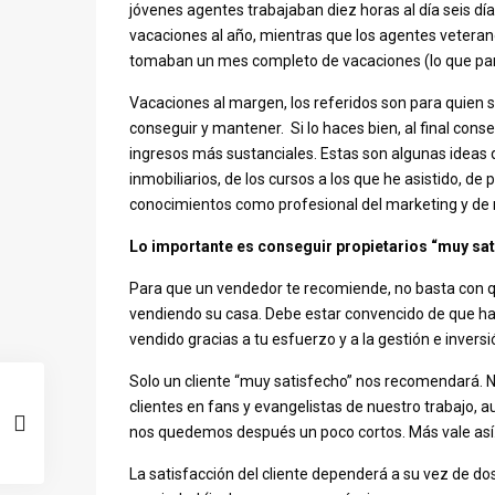
jóvenes agentes trabajaban diez horas al día seis d
vacaciones al año, mientras que los agentes veterano
tomaban un mes completo de vacaciones (lo que par
Vacaciones al margen, los referidos son para quien se 
conseguir y mantener. Si lo haces bien, al final con
ingresos más sustanciales. Estas son algunas ideas 
inmobiliarios, de los cursos a los que he asistido, d
conocimientos como profesional del marketing y de m
Lo importante es conseguir propietarios “muy sa
Para que un vendedor te recomiende, no basta con 
vendiendo su casa. Debe estar convencido de que has
vendido gracias a tu esfuerzo y a la gestión e inver
Solo un cliente “muy satisfecho” nos recomendará. Nu
clientes en fans y evangelistas de nuestro trabajo, 
nos quedemos después un poco cortos. Más vale así
La satisfacción del cliente dependerá a su vez de d