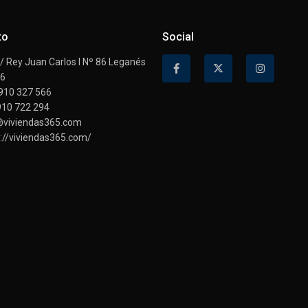
to
Social
 Rey Juan Carlos I Nº 86 Leganés
16
910 327 566
910 722 294
@viviendas365.com
://viviendas365.com/