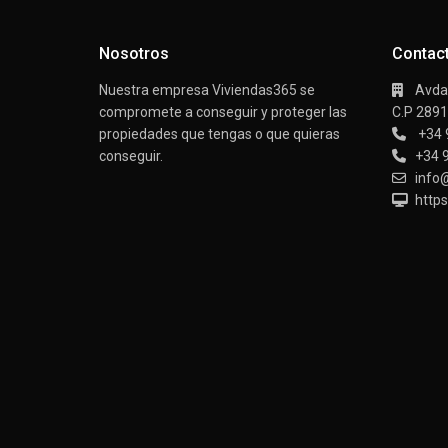
Nosotros
Contac
Nuestra empresa Viviendas365 se
Avda/
compromete a conseguir y proteger las
C.P 289
propiedades que tengas o que quieras
+34 
conseguir.
+34 
info
https