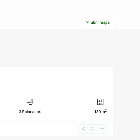
abrir mapa
2
3 Balnearios
130 m