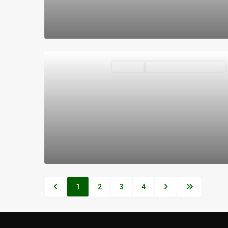
Destacado
Vivienda
VENDIDOS O ALQUILADOS
1
2
3
4