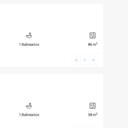
2
1 Balnearios
86 m
2
1 Balnearios
38 m