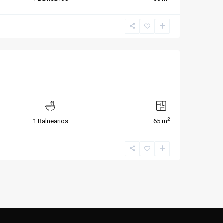
2
1 Balnearios
65 m