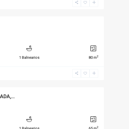
2
1 Balnearios
80 m
DA,...
2
1 Balnearios
65 m