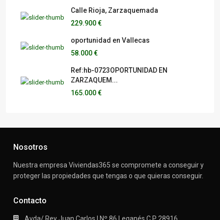
Calle Rioja, Zarzaquemada
229.900 €
oportunidad en Vallecas
58.000 €
Ref:hb-0723OPORTUNIDAD EN
ZARZAQUEM...
165.000 €
Nosotros
Nuestra empresa Viviendas365 se compromete a conseguir y
proteger las propiedades que tengas o que quieras conseguir.
Contacto
Avda/ Rey Juan Carlos I Nº 86 Leganés C.P 28916