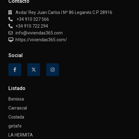
Contacto
Avda/ Rey Juan Carlos I Nº 86 Leganés C.P 28916
+34 910 327 566
+34 910 722 294
info@viviendas365.com
https://viviendas365.com/
Social
Listado
Benissa
Carrascal
Coslada
getafe
LA HERMITA