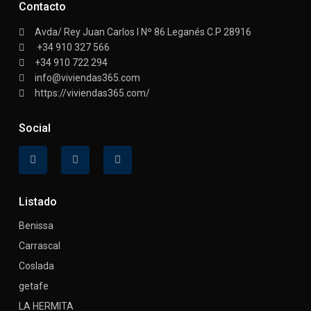
Contacto
Avda/ Rey Juan Carlos I Nº 86 Leganés C.P 28916
+34 910 327 566
+34 910 722 294
info@viviendas365.com
https://viviendas365.com/
Social
Listado
Benissa
Carrascal
Coslada
getafe
LA HERMITA