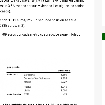
púzcoa (2,1%) y Navarra (1,9%). La mayor caída, en cambio,
en un 3,6% menos por sus viviendas. Les siguen las caídas
 casos).
rid con 3.013 euros/ m2. En segunda posición se sitúa
2.835 euros/ m2).
e 789 euros por cada metro cuadrado. Le siguen Toledo