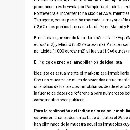
Durante el mes de octubre
el número de capitales 
pronunciada es la vivida por Pamplona, donde las exp
Pontevedra el incremento ha sido del 2,5%, mientras
Tarragona, por su parte, ha marcado la mayor caída d
(-2,6%). Los precios han caído también en Madrid y 
Barcelona sigue siendo la ciudad más cara de Españ
euros/ m2) y Madrid (3.827 euros/ m2). Ávila, en ca
por Lleida (1.000 euros/ m2) y Huelva (1.046 euros/ 
El índice de precios inmobiliarios de idealista
idealista es actualmente el marketplace inmobiliario
Con una muestra de miles de viviendas actualmente e
un análisis de los precios inmobiliarios desde el año 
la fuente de datos de referencia para numerosos equi
como instituciones públicas.
Para la realización del índice de precios inmobili
estuvieron anunciados en su base de datos el 29 de o
han eliminado de la muestra aquellos inmuebles cu