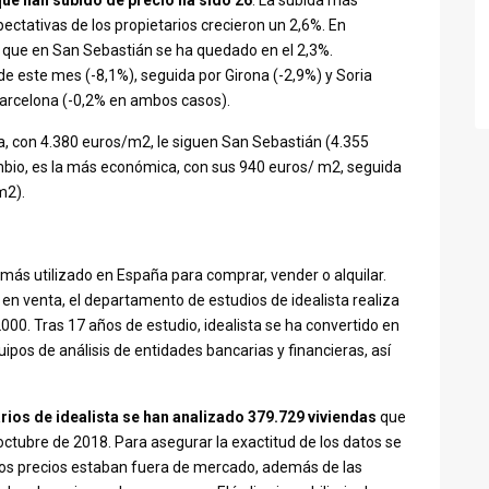
que han subido de precio ha sido 26
. La subida más
ectativas de los propietarios crecieron un 2,6%. En
 que en San Sebastián se ha quedado en el 2,3%.
e este mes (-8,1%), seguida por Girona (-2,9%) y Soria
Barcelona (-0,2% en ambos casos).
a, con 4.380 euros/m2, le siguen San Sebastián (4.355
mbio, es la más económica, con sus 940 euros/ m2, seguida
m2).
 más utilizado en España para comprar, vender o alquilar.
n venta, el departamento de estudios de idealista realiza
2000. Tras 17 años de estudio, idealista se ha convertido en
pos de análisis de entidades bancarias y financieras, así
arios de idealista se han analizado 379.729 viviendas
que
ctubre de 2018. Para asegurar la exactitud de los datos se
yos precios estaban fuera de mercado, además de las