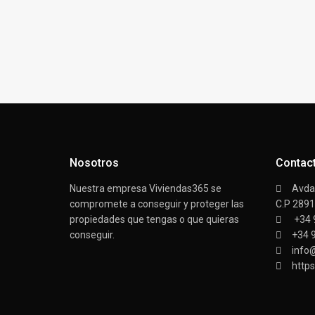
Nosotros
Contac
Nuestra empresa Viviendas365 se
Avda/
compromete a conseguir y proteger las
C.P 289
propiedades que tengas o que quieras
+34 
conseguir.
+34 
info
https