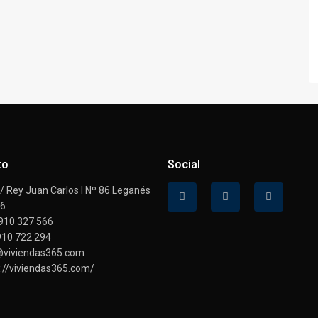
to
Social
 Rey Juan Carlos I Nº 86 Leganés
16
910 327 566
910 722 294
@viviendas365.com
://viviendas365.com/