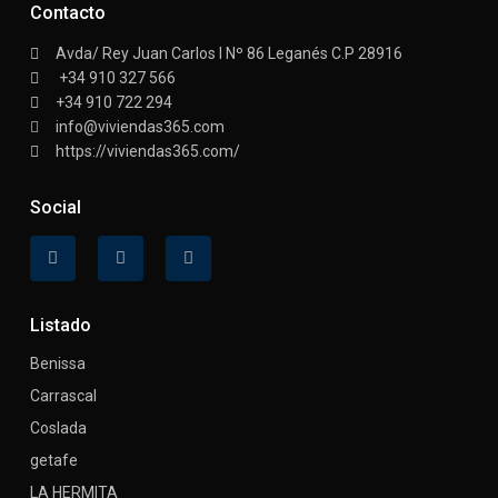
Contacto
Avda/ Rey Juan Carlos I Nº 86 Leganés C.P 28916
+34 910 327 566
+34 910 722 294
info@viviendas365.com
https://viviendas365.com/
Social
Listado
Benissa
Carrascal
Coslada
getafe
LA HERMITA