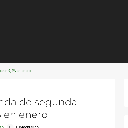
be un 0,4% en enero
Next
ienda de segunda
 en enero
ias
0 Comentarios