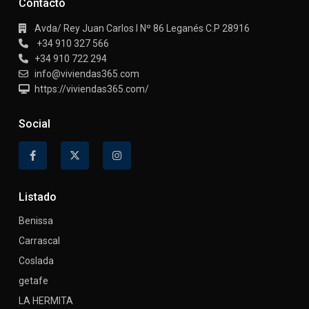
Contacto
Avda/ Rey Juan Carlos I Nº 86 Leganés C.P 28916
+34 910 327 566
+34 910 722 294
info@viviendas365.com
https://viviendas365.com/
Social
Listado
Benissa
Carrascal
Coslada
getafe
LA HERMITA