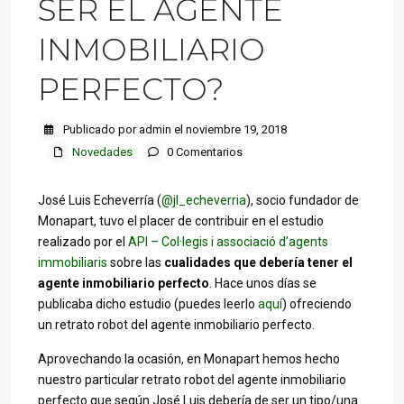
SER EL AGENTE
INMOBILIARIO
PERFECTO?
Publicado por admin el noviembre 19, 2018
Novedades
0 Comentarios
José Luis Echeverría (
@jl_echeverria
), socio fundador de
Monapart, tuvo el placer de contribuir en el estudio
realizado por el
API – Col·legis i associació d’agents
immobiliaris
sobre las
cualidades que debería tener el
agente inmobiliario perfecto
. Hace unos días se
publicaba dicho estudio (puedes leerlo
aquí
) ofreciendo
un retrato robot del agente inmobiliario perfecto.
Aprovechando la ocasión, en Monapart hemos hecho
nuestro particular retrato robot del agente inmobiliario
perfecto que según José Luis debería de ser un tipo/una